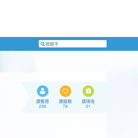
搜
尋
關
鍵
字
讚醫德
讚服務
讚環境
236
74
31