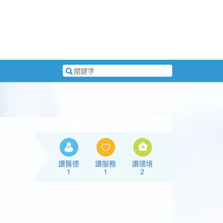
搜
尋
關
鍵
字
讚醫德
讚服務
讚環境
1
1
2