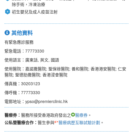
除手術，冷凍治療
初生嬰兒及成人疫苗注射
其他資料
有緊急應診服務
緊急電話：77773330
使用語言：廣東話, 英文, 國語
使用醫院：嘉諾撒醫院; 聖保祿醫院; 養和醫院; 香港港安醫院; 仁安
醫院; 聖德肋撒醫院; 香港浸會醫院
傳真機：30203123
傳呼機：77773330
電郵地址：ypso@premierclinic.hk
醫療券：
醫務所接受香港政府發出之
醫療券
。
公私營醫療合作：
醫生參與
醫療病歷互聯試驗計劃
。