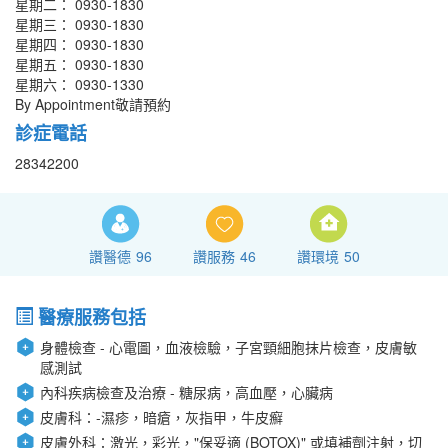
星期二： 0930-1830
星期三： 0930-1830
星期四： 0930-1830
星期五： 0930-1830
星期六： 0930-1330
By Appointment敬請預約
診症電話
28342200
讚醫德
96
讚服務
46
讚環境
50
醫療服務包括
身體檢查 - 心電圖，血液檢驗，子宮頸細胞抹片檢查，皮膚敏
感測試
內科疾病檢查及治療 - 糖尿病，高血壓，心臟病
皮膚科：-濕疹，暗瘡，灰指甲，牛皮癬
皮膚外科：激光，彩光，"保妥適 (BOTOX)" 或填補劑注射，切