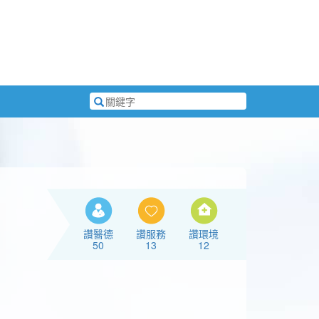
搜
尋
關
鍵
字
讚醫德
讚服務
讚環境
50
13
12