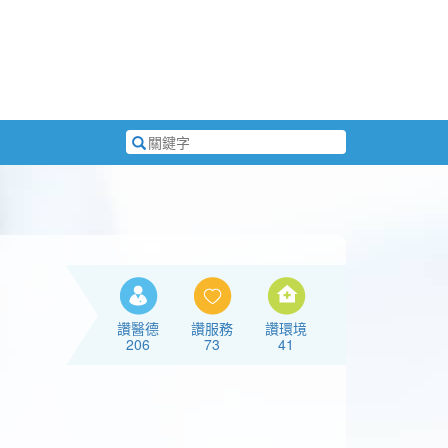
搜
尋
關
鍵
字
讚醫德
讚服務
讚環境
206
73
41