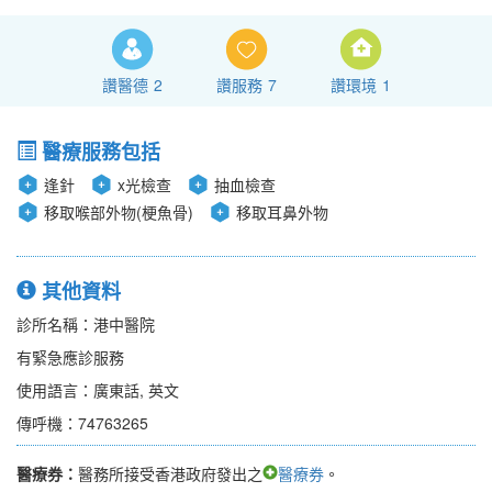
讚醫德
2
讚服務
7
讚環境
1
醫療服務包括
逢針
x光檢查
抽血檢查
移取喉部外物(梗魚骨)
移取耳鼻外物
其他資料
診所名稱：港中醫院
有緊急應診服務
使用語言：廣東話, 英文
傳呼機：74763265
醫療券：
醫務所接受香港政府發出之
醫療券
。