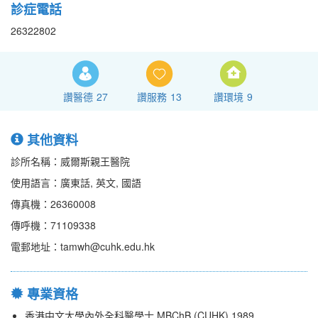
診症電話
26322802
讚醫德
27
讚服務
13
讚環境
9
其他資料
診所名稱：威爾斯親王醫院
使用語言：廣東話, 英文, 國語
傳真機：26360008
傳呼機：71109338
電郵地址：tamwh@cuhk.edu.hk
專業資格
香港中文大學內外全科醫學士 MBChB (CUHK) 1989