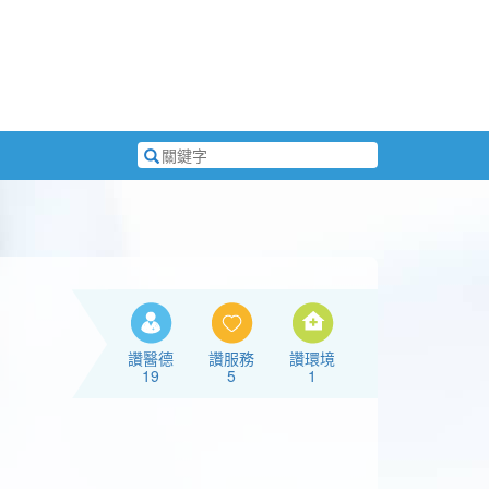
搜
尋
關
鍵
字
讚醫德
讚服務
讚環境
19
5
1