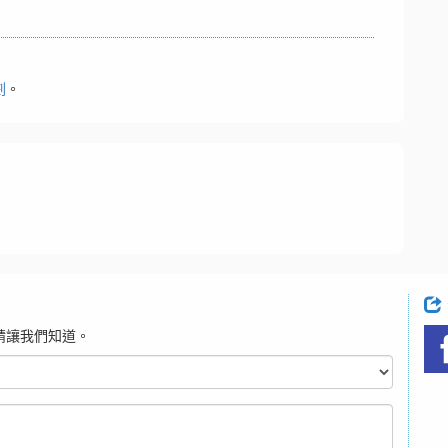
劃
。
請讓我們知道。