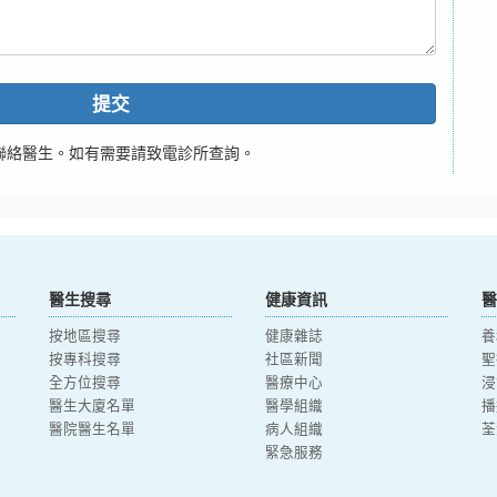
提交
聯絡醫生。如有需要請致電診所查詢。
醫生搜尋
健康資訊
醫
按地區搜尋
健康雜誌
養
按專科搜尋
社區新聞
聖
全方位搜尋
醫療中心
浸
醫生大廈名單
醫學組織
播
醫院醫生名單
病人組織
荃
緊急服務