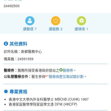
24492500
讚醫德
7
讚服務
2
讚環境
1
其他資料
診所名稱：新都醫務中心
傳真機：24591559
醫療券：
醫務所接受香港政府發出之
醫療券
。
公私營醫療合作：
醫生參與
醫療病歷互聯試驗計劃
。
專業資格
香港中文大學內外全科醫學士 MBChB (CUHK) 1997
香港家庭醫學學院家庭學文憑 DFM (HKCFP)