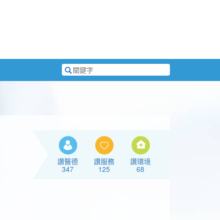
搜
尋
關
鍵
字
讚醫德
讚服務
讚環境
347
125
68