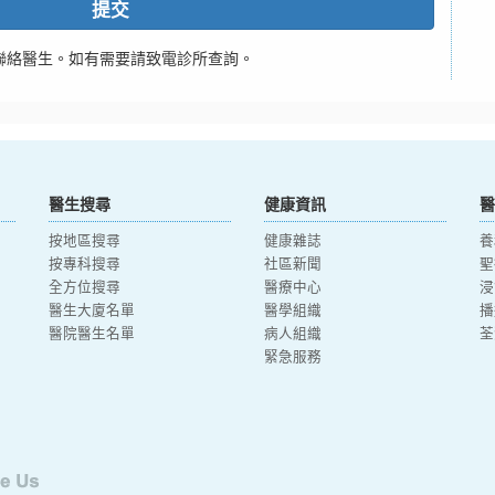
提交
聯絡醫生。如有需要請致電診所查詢。
醫生搜尋
健康資訊
醫
按地區搜尋
健康雜誌
養
按專科搜尋
社區新聞
聖
全方位搜尋
醫療中心
浸
醫生大廈名單
醫學組織
播
醫院醫生名單
病人組織
荃
緊急服務