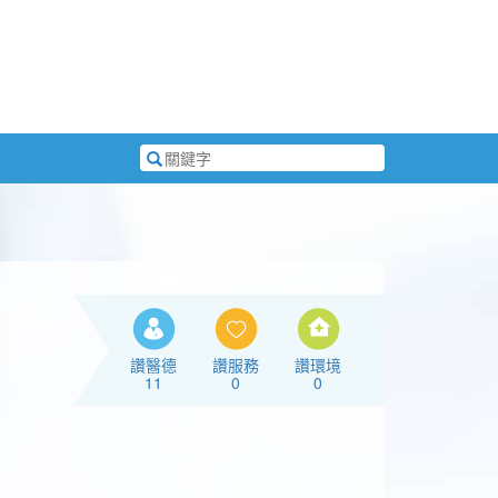
搜
尋
關
鍵
字
讚醫德
讚服務
讚環境
11
0
0