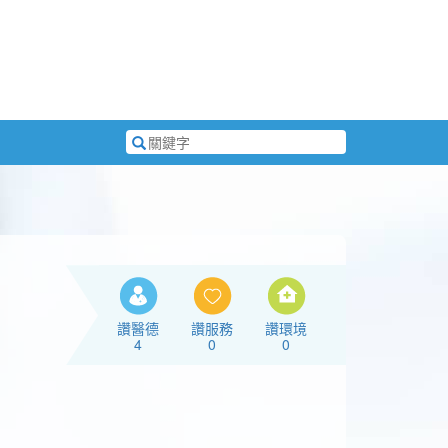
搜
尋
關
鍵
字
讚醫德
讚服務
讚環境
4
0
0