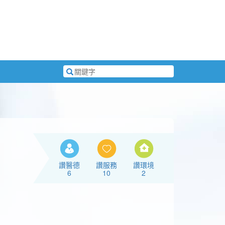
搜
尋
關
鍵
字
讚醫德
讚服務
讚環境
6
10
2