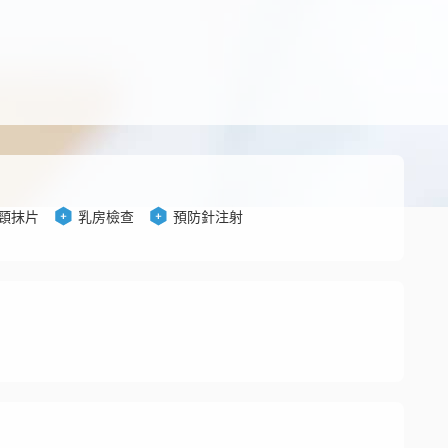
頸抹片
乳房檢查
預防針注射