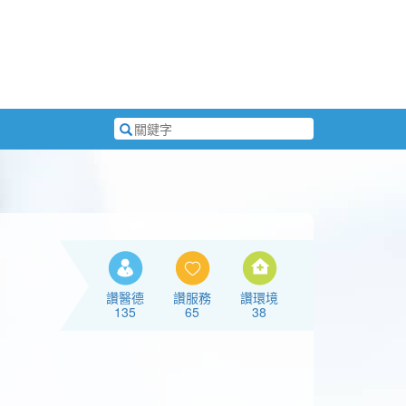
搜
尋
關
鍵
字
讚醫德
讚服務
讚環境
135
65
38