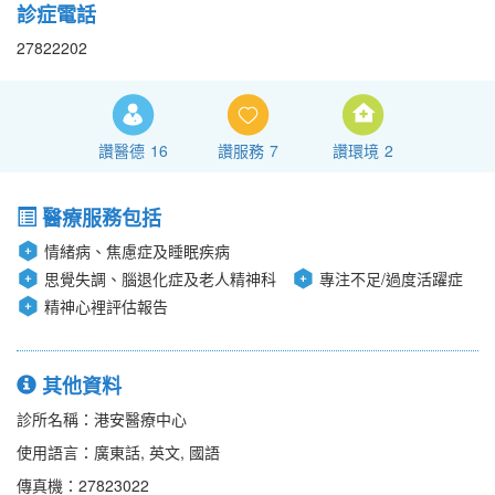
診症電話
27822202
讚醫德
16
讚服務
7
讚環境
2
醫療服務包括
情緒病、焦慮症及睡眠疾病
思覺失調、腦退化症及老人精神科
專注不足/過度活躍症
精神心裡評估報告
其他資料
診所名稱：港安醫療中心
使用語言：廣東話, 英文, 國語
傳真機：27823022