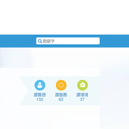
搜
尋
關
鍵
字
讚醫德
讚服務
讚環境
132
62
37