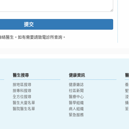
提交
聯絡醫生。如有需要請致電診所查詢。
醫生搜尋
健康資訊
醫
按地區搜尋
健康雜誌
養
按專科搜尋
社區新聞
聖
全方位搜尋
醫療中心
浸
醫生大廈名單
醫學組織
播
醫院醫生名單
病人組織
荃
緊急服務