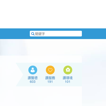
搜
尋
關
鍵
字
讚醫德
讚服務
讚環境
603
191
101