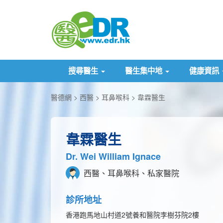
搜尋醫生
醫生集中地
健康資訊
醫德網
西醫
耳鼻喉科
韋霖醫生
韋霖醫生
Dr. Wei William Ignace
西醫、耳鼻喉科、私家醫院
診所地址
香港跑馬地山村道2號養和醫院李樹芬院2樓