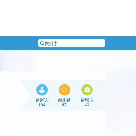
搜
尋
關
鍵
字
讚醫德
讚服務
讚環境
194
97
40