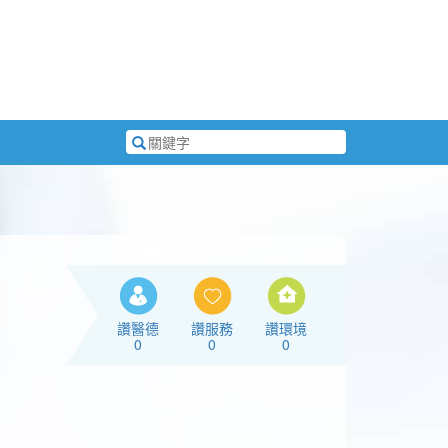
搜
尋
關
鍵
字
讚醫德
讚服務
讚環境
0
0
0