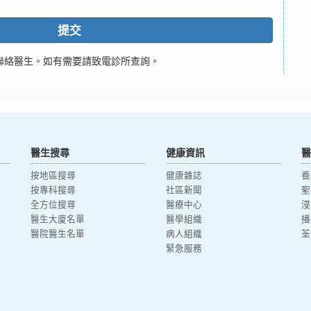
提交
聯絡醫生。如有需要請致電診所查詢。
醫生搜尋
健康資訊
醫
按地區搜尋
健康雜誌
養
按專科搜尋
社區新聞
聖
全方位搜尋
醫療中心
浸
醫生大廈名單
醫學組織
播
醫院醫生名單
病人組織
荃
緊急服務