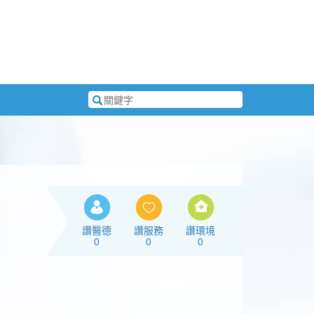
搜
尋
關
鍵
字
讚醫德
讚服務
讚環境
0
0
0