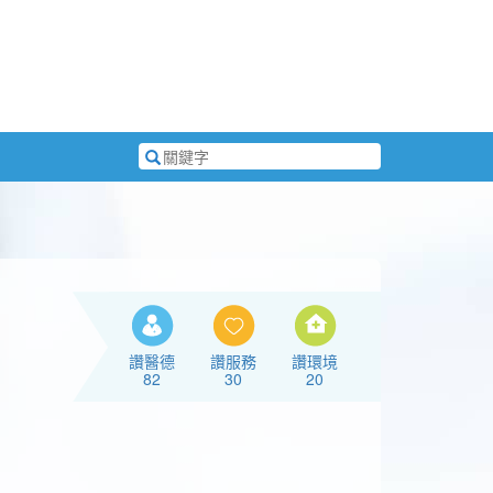
搜
尋
關
鍵
字
讚醫德
讚服務
讚環境
82
30
20