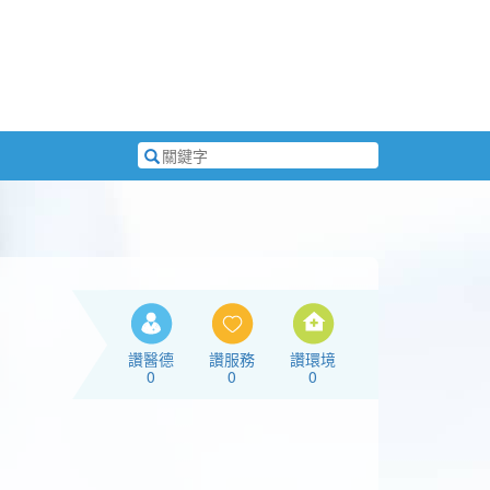
搜
尋
關
鍵
字
讚醫德
讚服務
讚環境
0
0
0