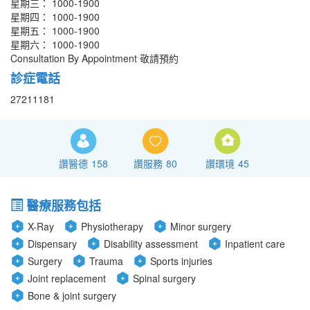
星期三： 1000-1900
星期四： 1000-1900
星期五： 1000-1900
星期六： 1000-1900
Consultation By Appointment 敬請預約
診症電話
27211181
讚醫德
158
讚服務
80
讚環境
45
醫療服務包括
X-Ray
Physiotherapy
Minor surgery
Dispensary
Disability assessment
Inpatient care
Surgery
Trauma
Sports injuries
Joint replacement
Spinal surgery
Bone & joint surgery