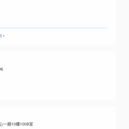
劃
。
96
一期10樓1008室