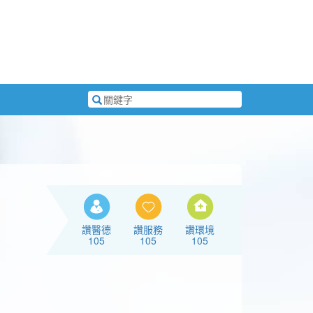
搜
尋
關
鍵
字
讚醫德
讚服務
讚環境
105
105
105