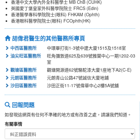
香港中文大學內外全科醫學士 MB ChB (CUHK)
英國愛丁堡皇家外科醫學院院士 FRCS (Edin)
香港醫學專科學院院士(眼科) FHKAM (Ophth)
香港眼科醫學院院士(眼科) FCOphth(HK)
胡偉君醫生的其他醫務所專頁
中西區醫務所
中環畢打街1-3號中建大廈1515及1518室
油尖旺區醫務所
旺角彌敦道625及639號雅蘭中心一期1202-03
室
觀塘區醫務所
觀塘開源道62號駱駝漆大廈1座地下A2(C-E)
元朗區醫務所
元朗青山公路47號誠信大廈地鋪
沙田區醫務所
沙田正街11-17號偉華中心2樓5A號舖
回報問題
如發現這網頁有任何不準確的地方或有改善之處，請讓我們知道。
有關事情