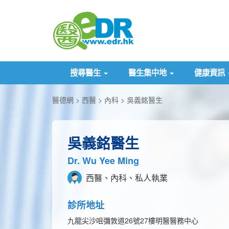
搜尋醫生
醫生集中地
健康資訊
醫德網
西醫
內科
吳義銘醫生
吳義銘醫生
Dr. Wu Yee Ming
西醫、內科、私人執業
診所地址
九龍尖沙咀彌敦道26號27樓明醫醫務中心