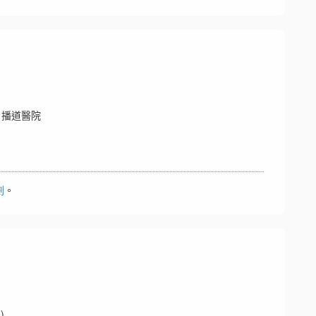
 播道醫院
劃
。
)