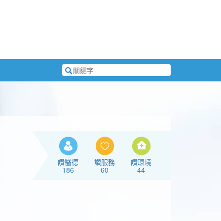
搜
尋
關
鍵
字
讚醫德
讚服務
讚環境
186
60
44