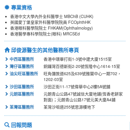
專業資格
香港中文大學內外全科醫學士 MBChB (CUHK)
英國愛丁堡皇家外科醫學院院員 FCOphthHK
香港眼科醫學院院士 FHKAM(Ophthalmology)
香港醫學專科學院院士(眼科) MRCSEd
邱俊源醫生的其他醫務所專頁
中西區醫務所
香港中環畢打街1-3號中建大廈1515室
灣仔區醫務所
銅鑼灣百德新街2-20號恆隆中心1614-15室
油尖旺區醫務所
旺角彌敦道625及639號雅蘭中心一期702，
1202-03室
沙田區醫務所
沙田正街11-17號偉華中心2樓5A號舖
元朗區醫務所
元朗青山公路47號誠信大廈地鋪(恆香老餅家
對面)；元朗青山公路17號元美大廈A4鋪
荃灣區醫務所
荃灣沙咀道255號思源樓地下
回報問題