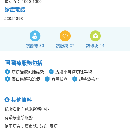
星期五： 1000-1300
診症電話
23021893
讚醫德
83
讚服務
37
讚環境
14
醫療服務包括
痔瘡治療包括結紮
皮膚小腫瘤切除手術
傷口修縫和治療
身體檢查
超聲波檢查
其他資料
診所名稱：翹采醫務中心
有緊急應診服務
使用語言：廣東話, 英文, 國語