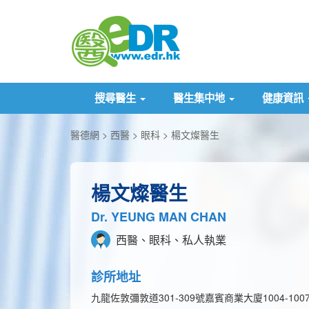
搜尋醫生
醫生集中地
健康資訊
醫德網
西醫
眼科
楊文燦醫生
楊文燦醫生
Dr. YEUNG MAN CHAN
西醫、眼科、私人執業
診所地址
九龍佐敦彌敦道301-309號嘉賓商業大廈1004-1