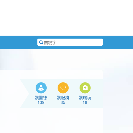
搜
尋
關
鍵
字
讚醫德
讚服務
讚環境
139
35
18