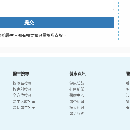
提交
聯絡醫生。如有需要請致電診所查詢。
醫生搜尋
健康資訊
醫
按地區搜尋
健康雜誌
養
按專科搜尋
社區新聞
聖
全方位搜尋
醫療中心
浸
醫生大廈名單
醫學組織
播
醫院醫生名單
病人組織
荃
緊急服務