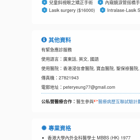
兒童斜視眼之矯正手術
內窺鏡淚管搭橋手
Lasik surgery ($16000)
Intralase-Lasik 
其他資料
有緊急應診服務
使用語言：廣東話, 英文, 國語
使用醫院：香港浸信會醫院, 寶血醫院, 聖保祿醫院
傳真機：27821943
電郵地址：peteryeung77@gmail.com
公私營醫療合作：
醫生參與
醫療病歷互聯試驗計
專業資格
香港大學內外全科醫學士 MBBS (HK) 1977