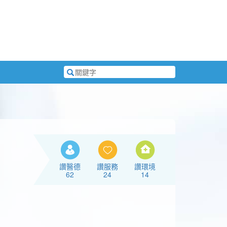
搜
尋
關
鍵
字
讚醫德
讚服務
讚環境
62
24
14