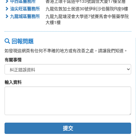
中西區醫務所
香港上環干諾道中133號誠信大廈17樓全層
油尖旺區醫務所
九龍佐敦加士居道30號伊利沙伯醫院R座9樓
九龍城區醫務所
九龍九龍塘浸會大學道7號賽馬會中醫藥學院
大樓1樓
回報問題
如發現這網頁有任何不準確的地方或有改善之處，請讓我們知道。
有關事情
輸入資料
提交