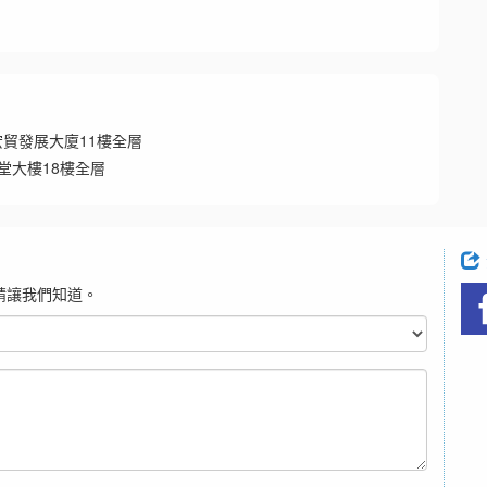
宏貿發展大廈11樓全層
堂大樓18樓全層
請讓我們知道。