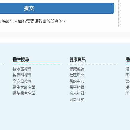
提交
聯絡醫生。如有需要請致電診所查詢。
醫生搜尋
健康資訊
醫
按地區搜尋
健康雜誌
養
按專科搜尋
社區新聞
聖
全方位搜尋
醫療中心
浸
醫生大廈名單
醫學組織
播
醫院醫生名單
病人組織
荃
緊急服務