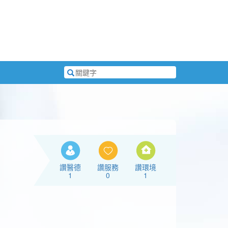
搜
尋
關
鍵
字
讚醫德
讚服務
讚環境
1
0
1