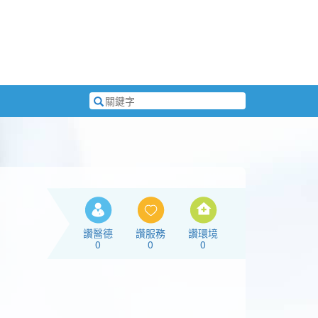
搜
尋
關
鍵
字
讚醫德
讚服務
讚環境
0
0
0