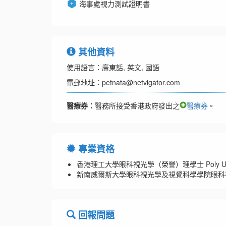
海事處視力測試證明書
其他資料
使用語言：廣東話, 英文, 國語
電郵地址：petnata@netvigator.com
醫療券：
醫務所接受香港政府發出之
醫療券
。
專業資格
香港理工大學眼科視光學（榮譽）理學士 Poly U BSc 
新南威爾斯大學眼科視光學及視覺科學學院眼科視光學碩士 MO
回報問題