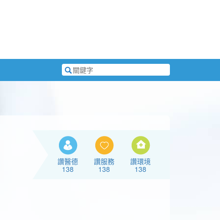
搜
尋
關
鍵
字
讚醫德
讚服務
讚環境
138
138
138