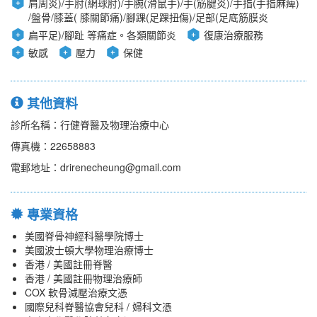
肩周炎)/手肘(網球肘)/手腕(滑鼠手)/手(筋腱炎)/手指(手指麻痺)
/盤骨/膝蓋( 膝關節痛)/腳踝(足踝扭傷)/足部(足底筋膜炎
扁平足)/腳趾 等痛症。各類關節炎
復康治療服務
敏感
壓力
保健
其他資料
診所名稱：行健脊醫及物理治療中心
傳真機：22658883
電郵地址：drirenecheung@gmail.com
專業資格
美國脊骨神經科醫學院博士
美國波士頓大學物理治療博士
香港 / 美國註冊脊醫
香港 / 美國註冊物理治療師
COX 軟骨減壓治療文憑
國際兒科脊醫協會兒科 / 婦科文憑