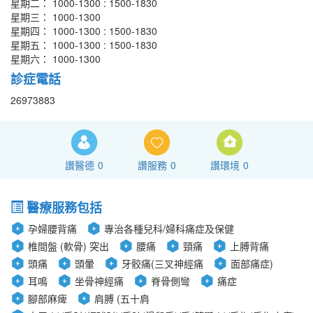
星期二： 1000-1300 : 1500-1830
星期三： 1000-1300
星期四： 1000-1300 : 1500-1830
星期五： 1000-1300 : 1500-1830
星期六： 1000-1300
診症電話
26973883
讚醫德
0
讚服務
0
讚環境
0
醫療服務包括
孕婦腰背痛
專治各種兒科/婦科痛症及保健
椎間盤 (軟骨) 突出
腰痛
頸痛
上膊背痛
頭痛
頭暈
牙骹痛(三叉神經痛
面部痛症)
耳鳴
坐骨神經痛
脊骨側彎
痛症
腳部麻痺
肩膊 (五十肩