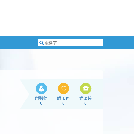
搜
尋
關
鍵
字
讚醫德
讚服務
讚環境
0
0
0