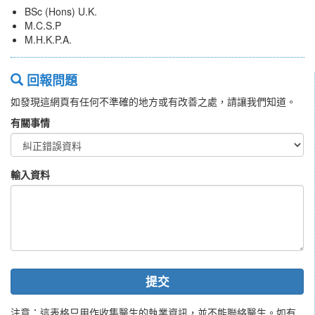
BSc (Hons) U.K.
M.C.S.P
M.H.K.P.A.
回報問題
如發現這網頁有任何不準確的地方或有改善之處，請讓我們知道。
有關事情
輸入資料
提交
注意：這表格只用作收集醫生的執業資訊，並不能聯絡醫生。如有