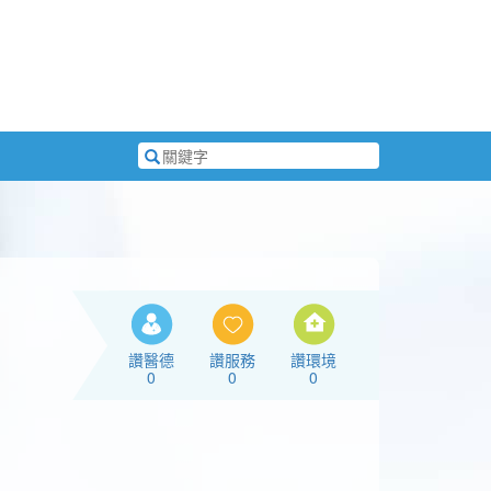
搜
尋
關
鍵
字
讚醫德
讚服務
讚環境
0
0
0