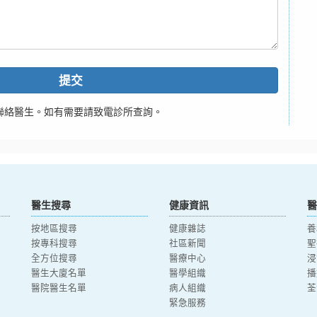
提交
聯絡醫生。如有需要請致電診所查詢。
醫生搜尋
健康資訊
醫
按地區搜尋
健康雜誌
養
按專科搜尋
社區新聞
聖
全方位搜尋
醫療中心
浸
醫生大廈名單
醫學組織
播
醫院醫生名單
病人組織
荃
緊急服務