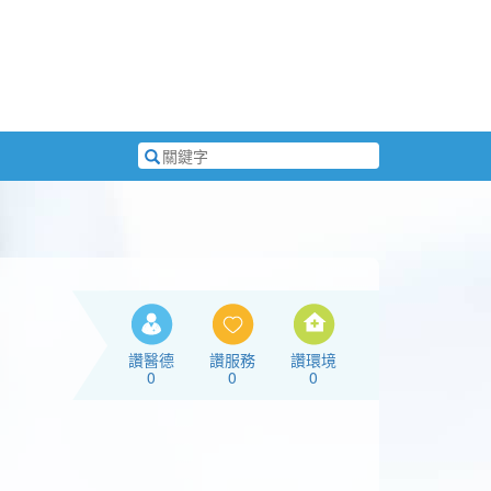
搜
尋
關
鍵
字
讚醫德
讚服務
讚環境
0
0
0