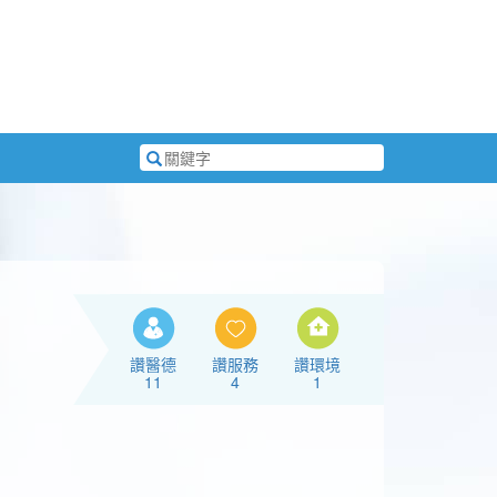
搜
尋
關
鍵
字
讚醫德
讚服務
讚環境
11
4
1