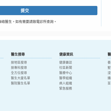
提交
聯絡醫生。如有需要請致電診所查詢。
醫生搜尋
健康資訊
醫
按地區搜尋
健康雜誌
養
按專科搜尋
社區新聞
聖
全方位搜尋
醫療中心
浸
醫生大廈名單
醫學組織
播
醫院醫生名單
病人組織
荃
緊急服務