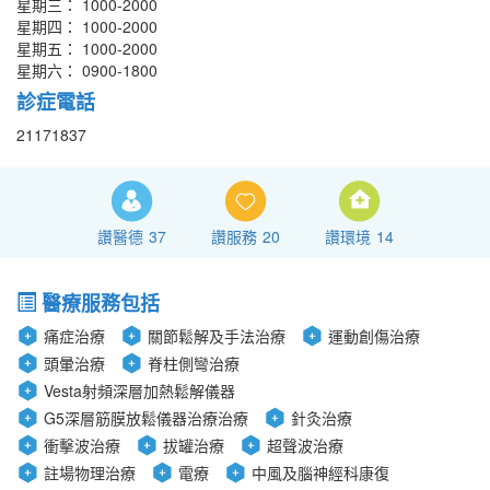
星期三： 1000-2000
星期四： 1000-2000
星期五： 1000-2000
星期六： 0900-1800
診症電話
21171837
讚醫德
37
讚服務
20
讚環境
14
醫療服務包括
痛症治療
關節鬆解及手法治療
運動創傷治療
頭暈治療
脊柱側彎治療
Vesta射頻深層加熱鬆解儀器
G5深層筋膜放鬆儀器治療治療
針灸治療
衝擊波治療
拔罐治療
超聲波治療
註場物理治療
電療
中風及腦神經科康復