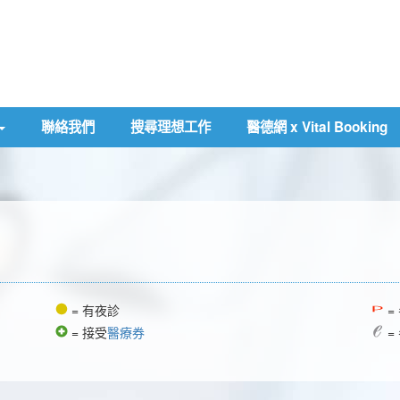
聯絡我們
搜尋理想工作
醫德網 x Vital Booking
= 有夜診
=
= 接受
醫療券
=