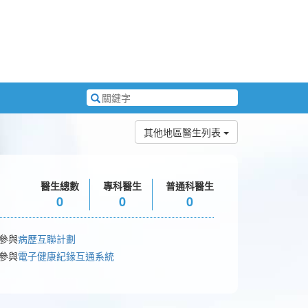
搜
尋
關
其他地區醫生列表
鍵
字
醫生總數
專科醫生
普通科醫生
0
0
0
 參與
病歷互聯計劃
 參與
電子健康紀䤸互通系統