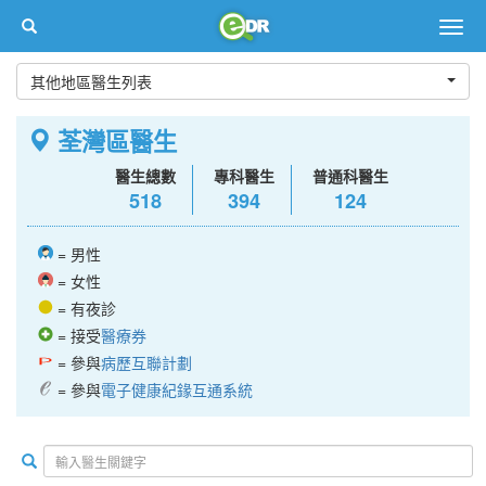
Togg
navig
其他地區醫生列表
荃灣區醫生
醫生總數
專科醫生
普通科醫生
518
394
124
= 男性
= 女性
= 有夜診
= 接受
醫療券
= 參與
病歷互聯計劃
= 參與
電子健康紀䤸互通系統