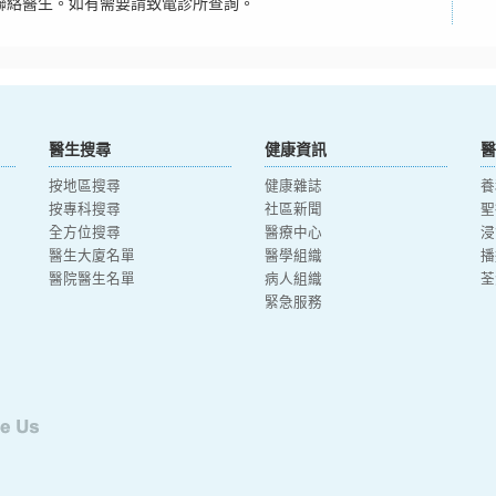
聯絡醫生。如有需要請致電診所查詢。
醫生搜尋
健康資訊
醫
按地區搜尋
健康雜誌
養
按專科搜尋
社區新聞
聖
全方位搜尋
醫療中心
浸
醫生大廈名單
醫學組織
播
醫院醫生名單
病人組織
荃
緊急服務