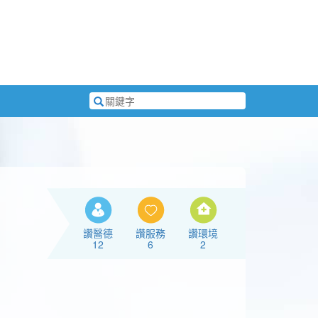
搜
尋
關
鍵
字
讚醫德
讚服務
讚環境
12
6
2