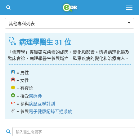
Togg
navig
其他專科列表
病理學醫生 31 位
「病理學」專職研究疾病的成因，變化和影響。透過病理化驗及
臨床會診，病理學醫生參與斷症，監察疾病的變化和治療病人。
= 男性
= 女性
= 有夜診
= 接受
醫療券
= 參與
病歷互聯計劃
= 參與
電子健康紀䤸互通系統