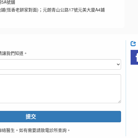
樓5A號舖
鋪(恆香老餅家對面)；元朗青山公路17號元美大廈A4鋪
請讓我們知道。
提交
聯絡醫生。如有需要請致電診所查詢。