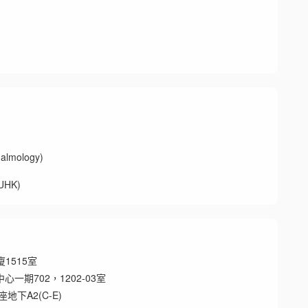
mology)
HK)
1515室
心一期702，1202-03室
下A2(C-E)