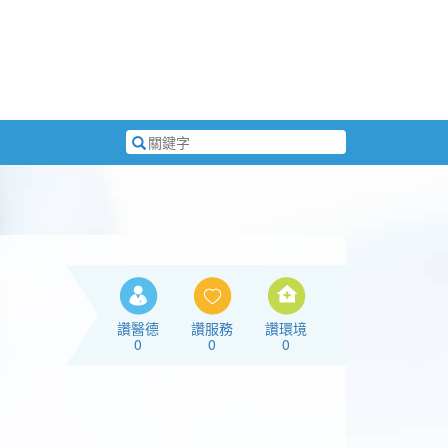
搜
尋
關
鍵
字
讚醫德
讚服務
讚環境
0
0
0