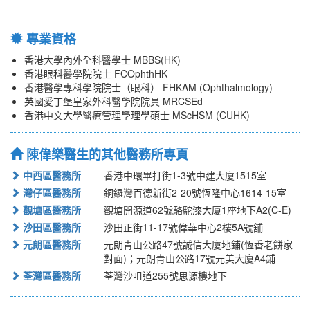
專業資格
香港大學內外全科醫學士 MBBS(HK)
香港眼科醫學院院士 FCOphthHK
香港醫學專科學院院士（眼科） FHKAM (Ophthalmology)
英國愛丁堡皇家外科醫學院院員 MRCSEd
香港中文大學醫療管理學理學碩士 MScHSM (CUHK)
陳偉樂醫生的其他醫務所專頁
中西區醫務所
香港中環畢打街1-3號中建大廈1515室
灣仔區醫務所
銅鑼灣百德新街2-20號恆隆中心1614-15室
觀塘區醫務所
觀塘開源道62號駱駝漆大廈1座地下A2(C-E)
沙田區醫務所
沙田正街11-17號偉華中心2樓5A號舖
元朗區醫務所
元朗青山公路47號誠信大廈地鋪(恆香老餅家
對面)；元朗青山公路17號元美大廈A4鋪
荃灣區醫務所
荃灣沙咀道255號思源樓地下