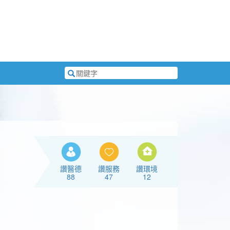
搜
尋
關
鍵
字
讚醫德
讚服務
讚環境
88
47
12