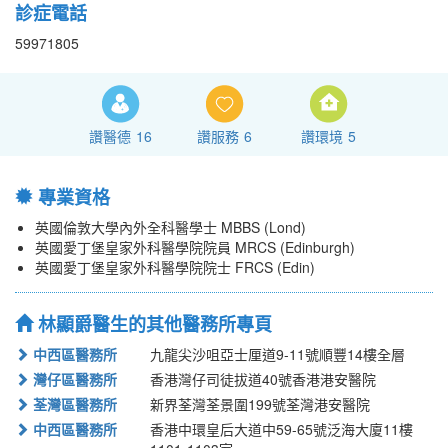
診症電話
59971805
讚醫德
16
讚服務
6
讚環境
5
專業資格
英國倫敦大學內外全科醫學士 MBBS (Lond)
英國愛丁堡皇家外科醫學院院員 MRCS (Edinburgh)
英國愛丁堡皇家外科醫學院院士 FRCS (Edin)
林顯爵醫生的其他醫務所專頁
中西區醫務所
九龍尖沙咀亞士厘道9-11號順豐14樓全層
灣仔區醫務所
香港灣仔司徒拔道40號香港港安醫院
荃灣區醫務所
新界荃灣荃景圍199號荃灣港安醫院
中西區醫務所
香港中環皇后大道中59-65號泛海大廈11樓