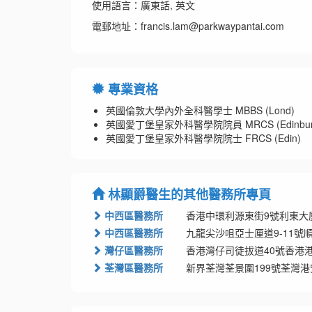
使用語言：廣東話, 英文
電郵地址：francis.lam@parkwaypantai.com
專業資格
英國倫敦大學內外全科醫學士 MBBS (Lond)
英國愛丁堡皇家外科醫學院院員 MRCS (Edinbur
英國愛丁堡皇家外科醫學院院士 FRCS (Edin)
林顯爵醫生的其他醫務所專頁
中西區醫務所
香港中環利源東街9號利東大
中西區醫務所
九龍尖沙咀亞士厘道9-11號
灣仔區醫務所
香港灣仔司徒拔道40號香港
荃灣區醫務所
新界荃灣荃景圍199號荃灣