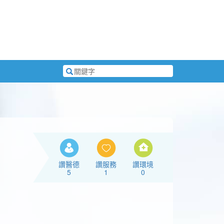
搜
尋
關
鍵
字
讚醫德
讚服務
讚環境
5
1
0