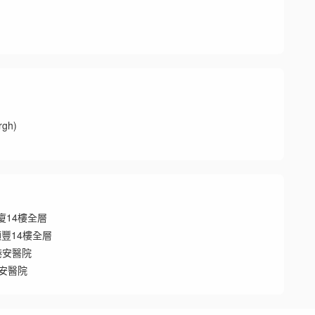
gh)
廈14樓全層
順豐14樓全層
港安醫院
港安醫院